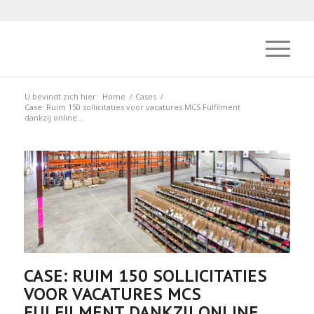
U bevindt zich hier:
Home
/
Cases
/
Case: Ruim 150 sollicitaties voor vacatures MCS Fulfilment
dankzij online...
CASE: RUIM 150 SOLLICITATIES
VOOR VACATURES MCS
FULFILMENT DANKZIJ ONLINE