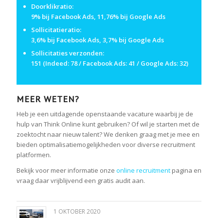
Doorklikratio:
9% bij Facebook Ads, 11,76% bij Google Ads
Sollicitatieratio:
3,6% bij Facebook Ads, 3,7% bij Google Ads
Sollicitaties verzonden:
151 (Indeed: 78 / Facebook Ads: 41 / Google Ads: 32)
MEER WETEN?
Heb je een uitdagende openstaande vacature waarbij je de
hulp van Think Online kunt gebruiken? Of wil je starten met de
zoektocht naar nieuw talent? We denken graag met je mee en
bieden optimalisatiemogelijkheden voor diverse recruitment
platformen.
Bekijk voor meer informatie onze
online recruitment
pagina en
vraag daar vrijblijvend een gratis audit aan.
1 OKTOBER 2020